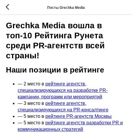
Посты Grechka Media
Grechka Media вошла в
топ-10 Рейтинга Рунета
среди PR-агентств всей
страны!
Наши позиции в рейтинге
— 2 место в
рейтинге агентств,
специализирующихся на разработке PR-
кампании, программ или мероприятий
— 3 место в
рейтинге агентств,
специализирующихся на PR-консалтинге
— 5 место в
рейтинге PR-агентств Москвы
— 5 место в
рейтинге агентств разработки PR и
коммуникационных стратегий